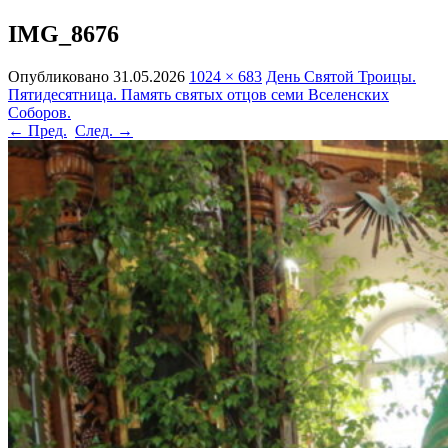
IMG_8676
Опубликовано
31.05.2026
1024 × 683
День Святой Троицы.
Пятидесятница. Память святых отцов семи Вселенских
Соборов.
← Пред.
След. →