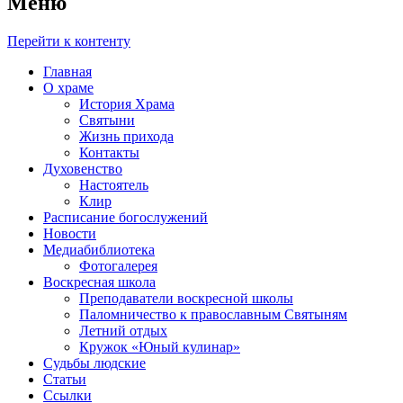
Меню
Перейти к контенту
Главная
О храме
История Храма
Святыни
Жизнь прихода
Контакты
Духовенство
Настоятель
Клир
Расписание богослужений
Новости
Медиабиблиотека
Фотогалерея
Воскресная школа
Преподаватели воскресной школы
Паломничество к православным Святыням
Летний отдых
Кружок «Юный кулинар»
Судьбы людские
Статьи
Ссылки