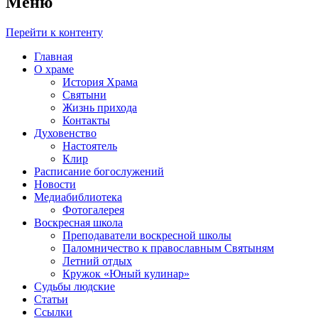
Меню
Перейти к контенту
Главная
О храме
История Храма
Святыни
Жизнь прихода
Контакты
Духовенство
Настоятель
Клир
Расписание богослужений
Новости
Медиабиблиотека
Фотогалерея
Воскресная школа
Преподаватели воскресной школы
Паломничество к православным Святыням
Летний отдых
Кружок «Юный кулинар»
Судьбы людские
Статьи
Ссылки