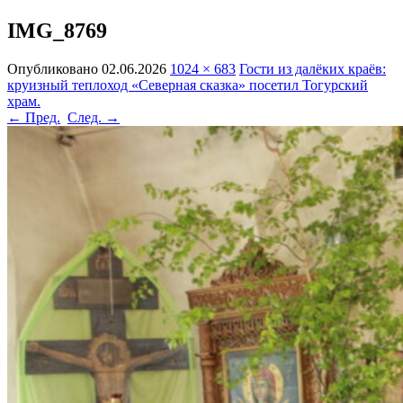
IMG_8769
Опубликовано
02.06.2026
1024 × 683
Гости из далёких краёв:
круизный теплоход «Северная сказка» посетил Тогурский
храм.
← Пред.
След. →