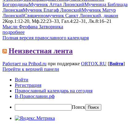
Богородицы
Мученик Аттал Лионский
Мученица Библиада
Лионская
Мученик Епагаф Лионский
Мученик Матур
Лионский
Священномученик Санкт Лионский, диакон
2Кор.1:12-20, Мф.22:23–33, Гал.4:22–31, Лк.8:16–21
Мысли Феофана Затворника
подробнее
Полная версия православного календаря
Неизвестная лента
Работает на Prihod.ru
при поддержке
ORTOX.RU
[
Войти
]
Перейти к верхней панели
Войти
Регистрация
Православный календарь на сегодня
В-Православии.рф
Поиск