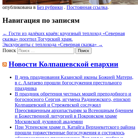
опубликована в
Без рубрики
.
Постоянная ссылка
.
Навигация по записям
←
Гости из далёких краёв: круизный теплоход «Северная
сказка» посетил Тогурский храм.
Экскурсанты с теплохода «Северная сказка»
→
Поиск
Новости Колпашевской епархии
В день празднования Казанской иконы Божией Матери,
в с. Алатаево прошли богослужения престольного
праздника
В праздник обретения честных мощей преподобного и
богосносного Сергия, игумена Радонежского, епископ
Колпашевский и Стрежевской сослужил
Преосвященным архипастырям за Всенощным бдением
и Божественной литургией в Покровском храме
Московской духовной академии
При Успенском храме п. Катайга Верхнекетского района
прошли торжественные богослужения и состоялось