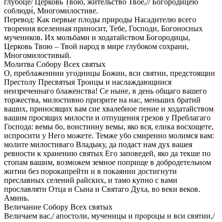
глубо́це/ Це́рковь Твою́, жи́тельство Твое́,// Богоро́дицею
соблюди́, Многоми́лостиве.
Перевод: Как первые плоды природы Насадителю всего
творения вселенная приносит, Тебе, Господи, Богоносных
мучеников. Их мольбами и ходатайством Богородицы,
Церковь Твою – Твой народ в мире глубоком сохрани,
Многомилостивый.
Молитва Собору Всех святых
О, преблаженнии угодницы Божии, вси святии, предстоящии
Престолу Пресвятыя Троицы и наслаждающиися
неизреченнаго блаженства! Се ныне, в день общаго вашего
торжества, милостивно призрите на нас, меньших братий
ваших, приносящих вам сие хвалебное пение и ходатайством
вашим просящих милости и отпущения грехов у Преблагаго
Господа: вемы бо, воистинну вемы, яко вся, елика восхощете,
испросити у Него можете. Темже убо смиренно молимся вам:
молите милостиваго Владыку, да подаст нам дух вашея
ревности к хранению святых Его заповедей, яко да текше по
стопам вашим, возможем земное поприще в добродетельном
житии без порокапрейти и в покаянии достигнути
преславных селений райских, и тамо купно с вами
прославляти Отца и Сына и Святаго Духа, во веки веков.
Аминь.
Величание Собору Всех святых
Величаем вас,/ апостоли, мученицы и пророцы и вси святии,/