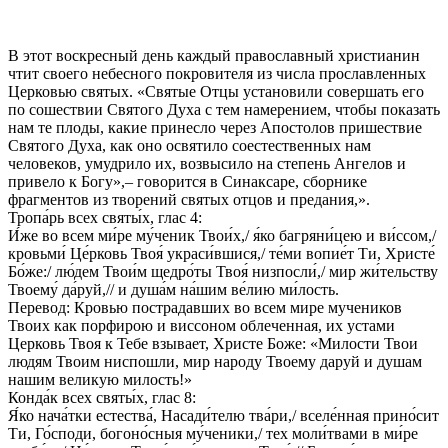
В этот воскресный день каждый православный христианин
чтит своего небесного покровителя из числа прославленных
Церковью святых. «Святые Отцы установили совершать его
по сошествии Святого Духа с тем намерением, чтобы показать
нам те плоды, какие принесло через Апостолов пришествие
Святого Духа, как оно освятило соестественных нам
человеков, умудрило их, возвысило на степень Ангелов и
привело к Богу»,– говорится в Синаксаре, сборнике
фрагментов из творений святых отцов и предания,».
Тропа́рь всех святы́х, глас 4:
И́же во всем ми́ре му́ченик Твои́х,/ я́ко багряни́цею и ви́ссом,/
кровьми́ Це́рковь Твоя́ украси́вшися,/ те́ми вопие́т Ти, Христе́
Бо́же:/ лю́дем Твои́м щедро́ты Твоя́ низпосли́,/ мир жи́тельству
Твоему́ да́руй,// и душа́м на́шим ве́лию ми́лость.
Перевод: Кровью пострадавших во всем мире мучеников
Твоих как порфирою и виссоном облеченная, их устами
Церковь Твоя к Тебе взывает, Христе Боже: «Милости Твои
людям Твоим ниспошли, мир народу Твоему даруй и душам
нашим великую милость!»
Конда́к всех святы́х, глас 8:
Я́ко нача́тки естества́, Насади́телю тва́ри,/ вселе́нная прино́сит
Ти, Го́споди, богоно́сныя му́ченики,/ тех моли́твами в ми́ре