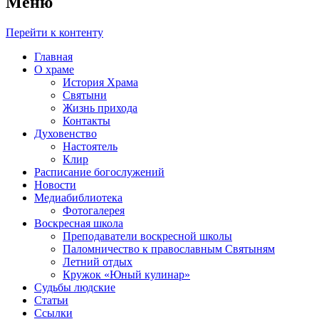
Меню
Перейти к контенту
Главная
О храме
История Храма
Святыни
Жизнь прихода
Контакты
Духовенство
Настоятель
Клир
Расписание богослужений
Новости
Медиабиблиотека
Фотогалерея
Воскресная школа
Преподаватели воскресной школы
Паломничество к православным Святыням
Летний отдых
Кружок «Юный кулинар»
Судьбы людские
Статьи
Ссылки