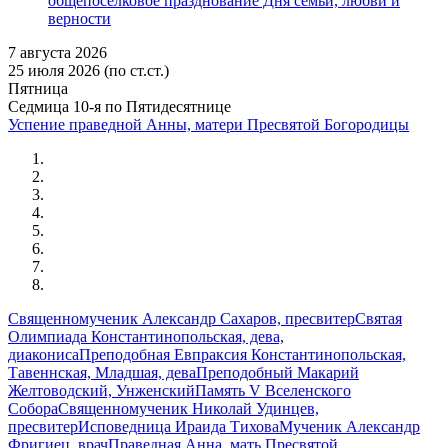
общепоселковое празднование Дня семьи, любви и
верности
7 августа 2026
25 июля 2026 (по ст.ст.)
Пятница
Седмица 10-я по Пятидесятнице
Успение праведной Анны, матери Пресвятой Богородицы
Священномученик Александр Сахаров, пресвитер
Святая
Олимпиада Константинопольская, дева,
диакониса
Преподобная Евпраксия Константинопольская,
Тавеннская, Младшая, дева
Преподобный Макарий
Желтоводский, Унженский
Память V Вселенского
Собора
Священномученик Николай Удинцев,
пресвитер
Исповедница Ираида Тихова
Мученик Александр
Фригиец, врач
Праведная Анна, мать Пресвятой