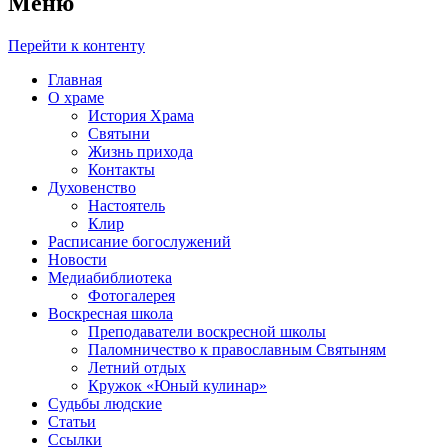
Меню
Перейти к контенту
Главная
О храме
История Храма
Святыни
Жизнь прихода
Контакты
Духовенство
Настоятель
Клир
Расписание богослужений
Новости
Медиабиблиотека
Фотогалерея
Воскресная школа
Преподаватели воскресной школы
Паломничество к православным Святыням
Летний отдых
Кружок «Юный кулинар»
Судьбы людские
Статьи
Ссылки