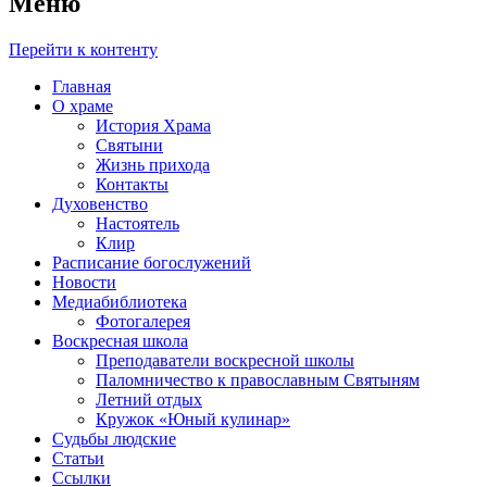
Меню
Перейти к контенту
Главная
О храме
История Храма
Святыни
Жизнь прихода
Контакты
Духовенство
Настоятель
Клир
Расписание богослужений
Новости
Медиабиблиотека
Фотогалерея
Воскресная школа
Преподаватели воскресной школы
Паломничество к православным Святыням
Летний отдых
Кружок «Юный кулинар»
Судьбы людские
Статьи
Ссылки