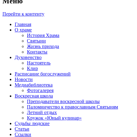
Меню
Перейти к контенту
Главная
О храме
История Храма
Святыни
Жизнь прихода
Контакты
Духовенство
Настоятель
Клир
Расписание богослужений
Новости
Медиабиблиотека
Фотогалерея
Воскресная школа
Преподаватели воскресной школы
Паломничество к православным Святыням
Летний отдых
Кружок «Юный кулинар»
Судьбы людские
Статьи
Ссылки