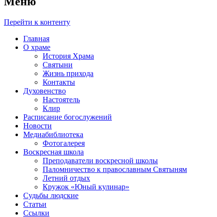
Меню
Перейти к контенту
Главная
О храме
История Храма
Святыни
Жизнь прихода
Контакты
Духовенство
Настоятель
Клир
Расписание богослужений
Новости
Медиабиблиотека
Фотогалерея
Воскресная школа
Преподаватели воскресной школы
Паломничество к православным Святыням
Летний отдых
Кружок «Юный кулинар»
Судьбы людские
Статьи
Ссылки