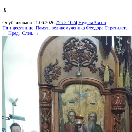
3
Опубликовано
21.06.2026
755 × 1024
Неделя 3-я по
Пятидесятнице. Память великомученика Феодора Стратилата.
← Пред.
След. →