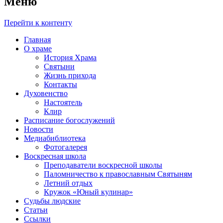
Меню
Перейти к контенту
Главная
О храме
История Храма
Святыни
Жизнь прихода
Контакты
Духовенство
Настоятель
Клир
Расписание богослужений
Новости
Медиабиблиотека
Фотогалерея
Воскресная школа
Преподаватели воскресной школы
Паломничество к православным Святыням
Летний отдых
Кружок «Юный кулинар»
Судьбы людские
Статьи
Ссылки