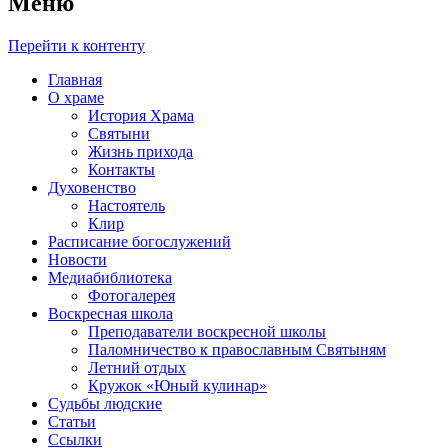
Меню
Перейти к контенту
Главная
О храме
История Храма
Святыни
Жизнь прихода
Контакты
Духовенство
Настоятель
Клир
Расписание богослужений
Новости
Медиабиблиотека
Фотогалерея
Воскресная школа
Преподаватели воскресной школы
Паломничество к православным Святыням
Летний отдых
Кружок «Юный кулинар»
Судьбы людские
Статьи
Ссылки