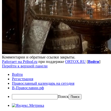
Комментарии и обратные ссылки закрыты.
Работает на Prihod.ru
при поддержке
ORTOX.RU
[
Войти
]
Перейти к верхней панели
Войти
Регистрация
Православный календарь на сегодня
В-Православии.рф
Поиск