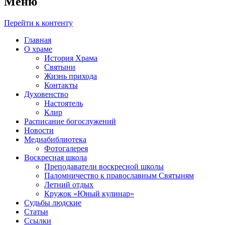
Меню
Перейти к контенту
Главная
О храме
История Храма
Святыни
Жизнь прихода
Контакты
Духовенство
Настоятель
Клир
Расписание богослужений
Новости
Медиабиблиотека
Фотогалерея
Воскресная школа
Преподаватели воскресной школы
Паломничество к православным Святыням
Летний отдых
Кружок «Юный кулинар»
Судьбы людские
Статьи
Ссылки