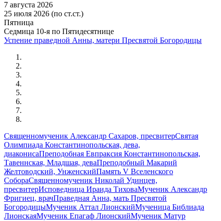
7 августа 2026
25 июля 2026 (по ст.ст.)
Пятница
Седмица 10-я по Пятидесятнице
Успение праведной Анны, матери Пресвятой Богородицы
Священномученик Александр Сахаров, пресвитер
Святая
Олимпиада Константинопольская, дева,
диакониса
Преподобная Евпраксия Константинопольская,
Тавеннская, Младшая, дева
Преподобный Макарий
Желтоводский, Унженский
Память V Вселенского
Собора
Священномученик Николай Удинцев,
пресвитер
Исповедница Ираида Тихова
Мученик Александр
Фригиец, врач
Праведная Анна, мать Пресвятой
Богородицы
Мученик Аттал Лионский
Мученица Библиада
Лионская
Мученик Епагаф Лионский
Мученик Матур