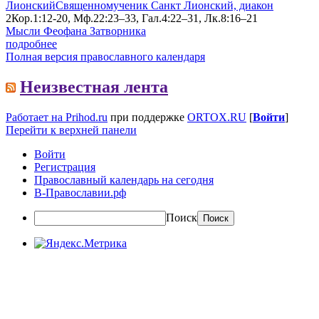
Лионский
Священномученик Санкт Лионский, диакон
2Кор.1:12-20, Мф.22:23–33, Гал.4:22–31, Лк.8:16–21
Мысли Феофана Затворника
подробнее
Полная версия православного календаря
Неизвестная лента
Работает на Prihod.ru
при поддержке
ORTOX.RU
[
Войти
]
Перейти к верхней панели
Войти
Регистрация
Православный календарь на сегодня
В-Православии.рф
Поиск